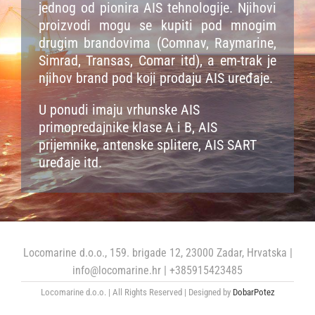
jednog od pionira AIS tehnologije. Njihovi
proizvodi mogu se kupiti pod mnogim
Cjenik
drugim brandovima (Comnav, Raymarine,
Simrad, Transas, Comar itd), a em-trak je
njihov brand pod koji prodaju AIS uređaje.
Stranica proizvođača
U ponudi imaju vrhunske AIS
primopredajnike klase A i B, AIS
prijemnike, antenske splitere, AIS SART
uređaje itd.
Locomarine d.o.o., 159. brigade 12, 23000 Zadar, Hrvatska |
info@locomarine.hr | +385915423485
Locomarine d.o.o. | All Rights Reserved | Designed by
DobarPotez