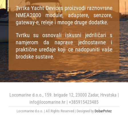
Tvrtka Yacht Devices proizvodi raznovrsne
NMEA2000 module, adaptere, senzore,
Cjenik
gateway-e, releje i mnoge druge dodatke.
Stranica proizvođača
Tvrtku su osnovali iskusni jedriličari s
namjerom da naprave jednostavne i
praktične uređaje koji ce nadopuniti vaše
brodske sustave.
Locomarine d.o.o., 159. brigade 12, 23000 Zadar, Hrvatska |
info@locomarine.hr | +385915423485
Locomarine d.o.o. | All Rights Reserved | Designed by
DobarPotez