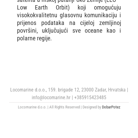
VHF
Low Earth Orbit) koji omogućuju
visokokvalitetnu glasovnu komunikaciju i
prijenos podataka na cijeloj zemljinoj
Cjenik
površini, uključujući sve oceane kao i
polarne regije.
Stranica proizvođača
Locomarine d.o.o., 159. brigade 12, 23000 Zadar, Hrvatska |
info@locomarine.hr | +385915423485
Locomarine d.o.o. | All Rights Reserved | Designed by
DobarPotez