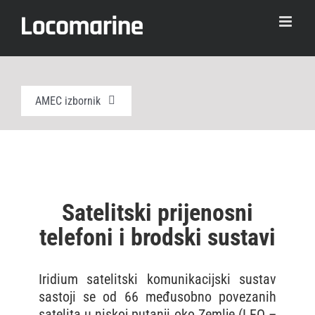
Skip
to
content
AMEC izbornik
AIS
EPIRB
Satelitski prijenosni
telefoni i brodski sustavi
PLB
Iridium satelitski komunikacijski sustav
SART i AIS SART
sastoji se od 66 međusobno povezanih
satelita u niskoj putanji oko Zemlje (LEO –