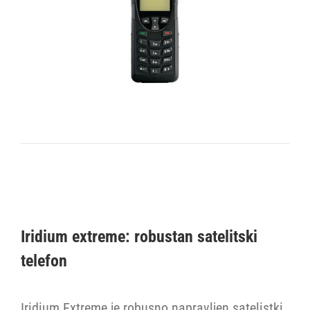
Iridium extreme: robustan satelitski
telefon
Iridium Extreme je robusno napravljen satelistki