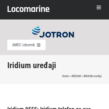
Skip
to
content
AMEC izbornik
AIS
Iridium uređaji
EPIRB
Home
»
IRIDIUM
»
IRIDIUM uređaji
PLB
SART i AIS SART