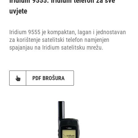
Iridium 9555: Iridium telefon za sve
uvjete
VHF
Iridium 9555 je kompaktan, lagan i jednostavan
Cjenik
za korištenje satelitski telefon namjenjen
spajanjau na Iridium satelitsku mrežu.
Stranica proizvođača
PDF BROŠURA