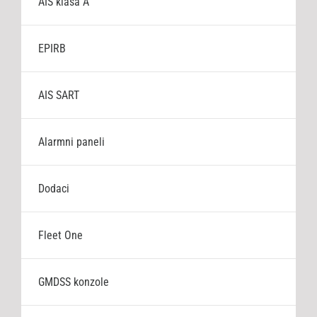
AIS klasa A
EPIRB
AIS SART
Alarmni paneli
Dodaci
Fleet One
GMDSS konzole