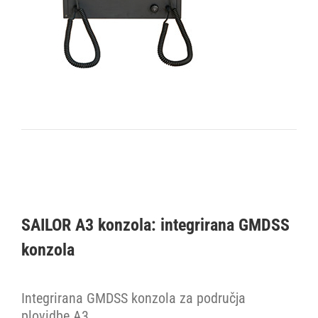
MF/HF radio stanice
Napajanja
Navtex
Ručne radio stanice
Satelitski TV sustavi
SAILOR A3 konzola: integrirana GMDSS
VHF radio stanice
konzola
VSAT Internet
Integrirana GMDSS konzola za područja
plovidbe A3.