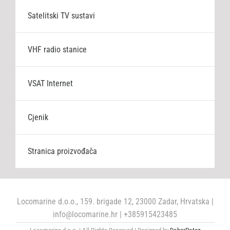
Satelitski TV sustavi
VHF radio stanice
VSAT Internet
Cjenik
Stranica proizvođača
Locomarine d.o.o., 159. brigade 12, 23000 Zadar, Hrvatska |
info@locomarine.hr | +385915423485