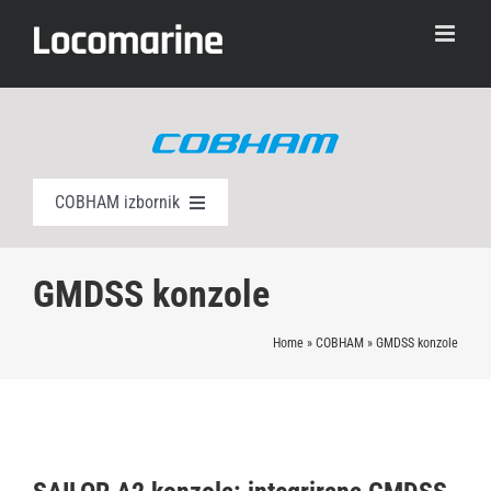
Skip
to
content
COBHAM izbornik
AIS klasa A
GMDSS konzole
EPIRB
Home
»
COBHAM
»
GMDSS konzole
AIS SART
Alarmni paneli