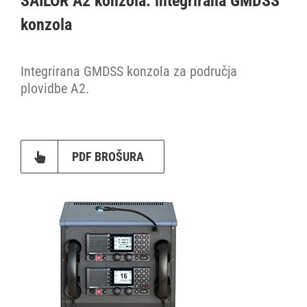
SAILOR A2 konzola: integrirana GMDSS
konzola
Dodaci
Integrirana GMDSS konzola za područja
Fleet One
plovidbe A2.
GMDSS konzole
PDF BROŠURA
Inmarsat FleetBroadband
Inmarsat mini-C
Iridium