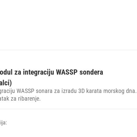
dul za integraciju WASSP sondera
alci)
egraciju WASSP sonara za izradu 3D karata morskog dna.
tak za ribarenje.
ja: