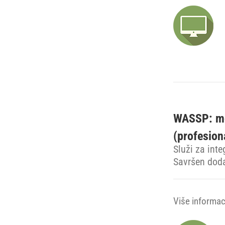
WASSP: mo
(profesion
Služi za int
Savršen doda
Više informaci