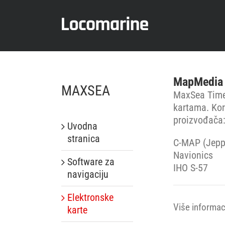
Skip
to
content
MapMedia V
MAXSEA
MaxSea Time
kartama. Kor
proizvođača
Uvodna
stranica
C-MAP (Jepp
Navionics
Software za
IHO S-57
navigaciju
Elektronske
Više informaci
karte