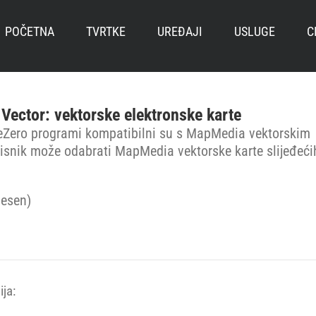
POČETNA
TVRTKE
UREĐAJI
USLUGE
C
ector: vektorske elektronske karte
Zero programi kompatibilni su s MapMedia vektorskim
isnik može odabrati MapMedia vektorske karte slijeđeći
:
esen)
ja: