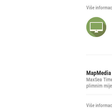
Više informaci
MapMedia 
MaxSea Time
plimnim mij
Više informaci