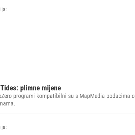
ja:
Tides: plimne mijene
Zero programi kompatibilni su s MapMedia podacima o
enama,
ja: