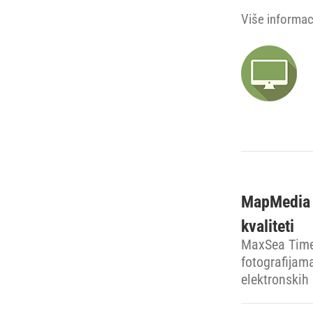
Više informaci
MapMedia H
kvaliteti
MaxSea Time
fotografijama
elektronskih 