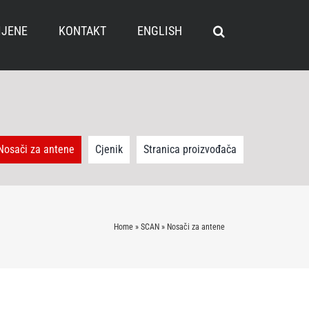
IJENE
KONTAKT
ENGLISH
Nosači za antene
Cjenik
Stranica proizvođača
Home
»
SCAN
»
Nosači za antene