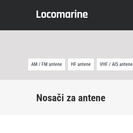
Skip
to
content
AM / FM antene
HF antene
VHF / AIS antene
Nosači za antene