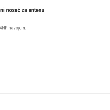
bni nosač za antenu
-14NF navojem.