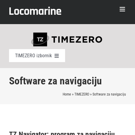
Skip
to
content
TIMEZERO izbornik
Softver za navigaciju
Software za navigaciju
Elektronske karte
Home
»
TIMEZERO
»
Software za navigaciju
Navigacijske radne stanice
Nadzor pomorskog prometa
TZ Navigator: program za navigaciju