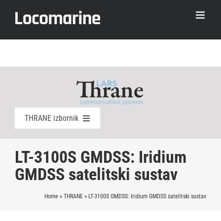
Skip
to
content
THRANE izbornik
LT-3100 IRIDIUM: Iridium satelitski sustav
LT-3100S GMDSS: Iridium
GMDSS satelitski sustav
LT-3100S GMDSS: Iridium GMDSS satelitski sustav
Home
»
THRANE
»
LT-3100S GMDSS: Iridium GMDSS satelitski sustav
LT-300 GNSS: GNSS prijemnik