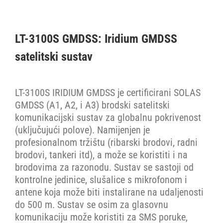
LT-500 AHRS: elektronski kompas
LT-3100S GMDSS: Iridium GMDSS
LT-1000 NRU: elektronski kompas/GPS
satelitski sustav
LT-4100 Certus 100: Iridium Certus satelitski sustav
LT-3100S IRIDIUM GMDSS je certificirani SOLAS
GMDSS (A1, A2, i A3) brodski satelitski
komunikacijski sustav za globalnu pokrivenost
LT-4200 Certus 200: Iridium Certus satelitski sustav
(uključujući polove). Namijenjen je
profesionalnom tržištu (ribarski brodovi, radni
Cjenik
brodovi, tankeri itd), a može se koristiti i na
brodovima za razonodu. Sustav se sastoji od
kontrolne jedinice, slušalice s mikrofonom i
Stranica proizvođača
antene koja može biti instalirane na udaljenosti
do 500 m. Sustav se osim za glasovnu
komunikaciju može koristiti za SMS poruke,