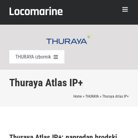
Skip
to
content
THURAYA izbornik
Thuraya X5-TOUCH
Thuraya Atlas IP+
Thuraya XT PRO DUAL
Home
»
THURAYA
»
Thuraya Atlas IP+
Thuraya XT LITE
Thuraya SATSLEEVE+
Thuraya Atlas IP+: napredan brodski