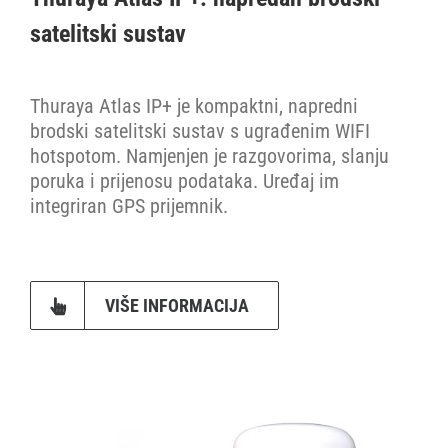
satelitski sustav
Thuraya Atlas IP+
Thuraya Atlas IP+ je kompaktni, napredni
Thuraya Marinestar
brodski satelitski sustav s ugrađenim WIFI
hotspotom. Namjenjen je razgovorima, slanju
poruka i prijenosu podataka. Uređaj im
Cjenik
integriran GPS prijemnik.
Stranica proizvođača
VIŠE INFORMACIJA