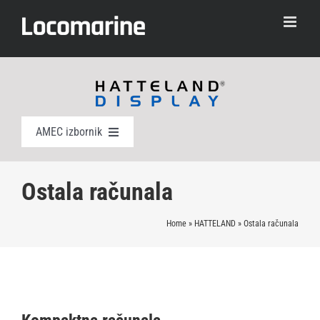
Skip
to
content
AMEC izbornik
Panel računala
Ostala računala
Ostala računala
Home
»
HATTELAND
»
Ostala računala
Monitori
Brošura