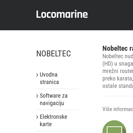
Skip
to
content
Nobeltec r
NOBELTEC
Nobeltec nud
(HD) u snaga
mrežni route
Uvodna
preko karata
stranica
ostale stand
Software za
navigaciju
Više informaci
Elektronske
karte