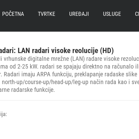
POČETNA
TVRTKE
UREĐAJI
USLUGE
C
adari: LAN radari visoke reolucije (HD)
i vrhunske digitalne mrežne (LAN) radare visoke rezoluc
ma od 2-25 kW. radari se spajaju direktno na računalo il
r. Radari imaju ARPA funkciju, preklapanje radaske slike
, north-up/course-up/head-up/leg-up način rada kao i sv
arne radarske funkcije.
ja: