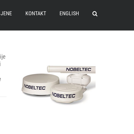
IJENE
KONTAKT
ENGLISH
ije
i
e